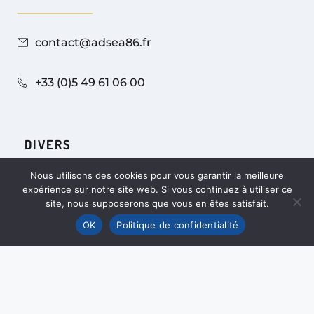
contact@adsea86.fr
+33 (0)5 49 61 06 00
DIVERS
Nous utilisons des cookies pour vous garantir la meilleure
expérience sur notre site web. Si vous continuez à utiliser ce
Mentions légales et confidentialité
site, nous supposerons que vous en êtes satisfait.
Offres d’emploi
OK
Politique de confidentialité
LINKEDIN